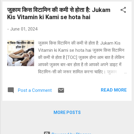
अवसर पर नई दिल्ली के भारत मंडपम में आयोजित एक
जुकाम किस विटामिन की कमी से होता है: Jukam
विशेष समारोह में प्रदान किया जाएगा। डॉ. चोपड़ा के नाम
Kis Vitamin ki Kami se hota hai
अब तक 17 प्रकाशित पुस्तकें दर्ज हैं। इसके साथ ही,
उन्होंने छह पुस्तकों का अनुवाद और कई महत्वपूर्ण
-
June 01, 2024
पत्रिकाओं का संपादन भी किया है। डॉ. चोपड़ा की लेखनी
को पहले भी कई बड़े पुरस्कारों से नवाजा जा चुका है। डॉ.
जुकाम किस विटामिन की कमी से होता है: Jukam Kis
धनंजय चोपड़ा को प्राप्त पुरस्कार और सम्मान भारत
Vitamin ki Kami se hota hai जुकाम किस विटामिन
सरकार के सूचना एवं प्रसारण मंत्रालय का भारतेंदु
की कमी से होता है [TOC] जुकाम होना आम बात है लेकिन
हरिश्चंद्र पुरस्कार उत्तर प्रदेश हिंदी संस्थान का बाबूराव
आपको जुकाम बार-बार होता है तो आपको अपने डाइट में
विष्णु पराड़कर धर्मवीर भारती पुरस्कार राष्ट्रीय मा...
विटामिन-सी को जरूर शामिल करना चाहिए। जुकाम
विटामिन-सी की कमी से होता है। विटामिन-सी शरीर की
प्रतिरक्षा प्रणाली को मजबूती प्रदान करता है, जो हमारे
READ MORE
Post a Comment
शरीर को किसी भी प्रकार के संक्रमण से लड़ने में मदद
करता है। इसके अलावा, यह रक्त की नलियों को मजबूत
करके उसे ठंडक प्रदान करता है जिससे संक्रमण का
MORE POSTS
खतरा कम हो जाता है। विटामिन सी की कमी से रोग
प्रतिरोधक क्षमता कमजोर हो जाती है, जिससे व्यक्ति
जल्दी-जल्दी जुकाम से संक्रमित हो जाता है। बार-बार