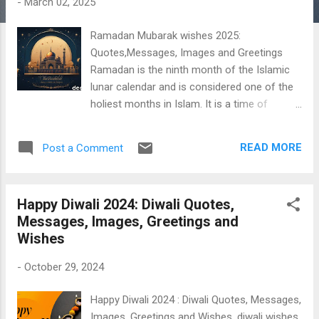
-
March 02, 2025
s
Ramadan Mubarak wishes 2025:
Quotes,Messages, Images and Greetings
Ramadan is the ninth month of the Islamic
lunar calendar and is considered one of the
holiest months in Islam. It is a time of
fasting, prayer, reflection, and community for
Muslims around the world. Here are some
READ MORE
Post a Comment
key points about Ramadan: Aspect
Description Fasting (Sawm) Obligatory for
adult Muslims. Fast from dawn (Fajr) until
Happy Diwali 2024: Diwali Quotes,
sunset (Maghrib), abstaining from food,
Messages, Images, Greetings and
drink, smoking, and other physical needs.
Wishes
Exceptions for certain groups like the sick,
elderly, pregnant, or menstruating women.
-
October 29, 2024
Spiritual Reflection A time for increased
devotion and spiritual reflection. Muslims aim
Happy Diwali 2024 : Diwali Quotes, Messages,
to strengthen their relationship with Allah
Images, Greetings and Wishes, diwali wishes