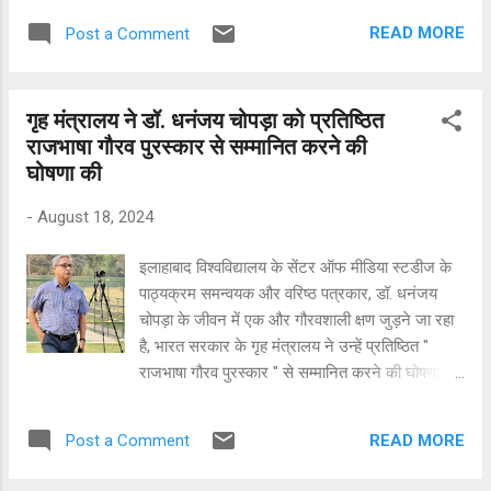
bring a glow of happiness to your life and
सितंबर 2024 से हो रही है। आर्टिकल में, हम आपको
illuminate your path towards prosperity...
READ MORE
Post a Comment
बताएंगे कि इस गणेश चतुर्थी का मुहूर्त कब है और कैसे
उसकी पूजा करे। [TOC] Ganesh Chaturthi 2024
गणेश स्थापना 2024 का शुभ मुहूर्त |Ganesh
गृह मंत्रालय ने डॉ. धनंजय चोपड़ा को प्रतिष्ठित
Sthapana Muhurat 2024 गणेश चतुर्थी का यह साल
राजभाषा गौरव पुरस्कार से सम्मानित करने की
बहुत ही खास है, मूर्ति स्थापना का शुभ मुहूर्त सुबह 10:30
घोषणा की
बजे है । इसी समय पर गणेश जी की मूर्ति को स्थापित
करना उत्तम होगा। गणेश चतुर्थी 2024 की पूजन विधि
-
August 18, 2024
गणेश चतुर्थी भारत मे ही नही बल्कि सम्पूर्ण विश्व मे मनाया
जाने वाला एक महत्वपूर्ण त्योहार है। इस दिन, भगवान गणेश
इलाहाबाद विश्वविद्यालय के सेंटर ऑफ मीडिया स्टडीज के
जी की पूजा बड़े धूमधाम से किया जाता है। यह त्योहार 10
पाठ्यक्रम समन्वयक और वरिष्ठ पत्रकार, डॉ. धनंजय
दिनो तक धूमधाम से मनाया जाता है, जिसमें गणपति बप्पा
चोपड़ा के जीवन में एक और गौरवशाली क्षण जुड़ने जा रहा
यानी गणेश जी की मूर्ति स्थापित की जाती है और उनकी
है, भारत सरकार के गृह मंत्रालय ने उन्हें प्रतिष्ठित "
पूजा अर्चना की जाती है। गणेश म...
राजभाषा गौरव पुरस्कार " से सम्मानित करने की घोषणा की
है। धनंजय चोपड़ा (फ़ोटो_क्रेडिट- देवेन्द्र) यह पुरस्कार
उन्हें उनकी पुस्तक ' भारत में कुंभ ' के लिए दिया जाएगा,
READ MORE
Post a Comment
जिसे नेशनल बुक ट्रस्ट द्वारा प्रकाशित किया गया है।
डॉ. चोपड़ा को यह पुरस्कार अगले महीने हिंदी दिवस के