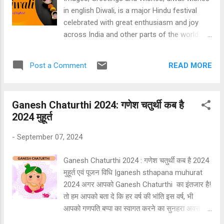
through increased prayer (Salat), recitation
in english Diwali, is a major Hindu festival
of the Quran, and acts of charity (Zakat).
celebrated with great enthusiasm and joy
Community and Fellowship Ramadan fosters
across India and other parts of the world.
a sense of community and solidarity.
The word " Diwali " is derived from the "
Families and friends gather for evening
Sanskrit " word "Deepavali," which means " A
(Iftar) meals, share food, and offer prayers
READ MORE
Post a Comment
Row of Lights ". The festival usually lasts for
together. Mosques hold special nightly
five days and is marked by the lighting of
prayers c...
diyas ( Oil lamps ), colorful decorations ,
Ganesh Chaturthi 2024: गणेश चतुर्थी कब है
fireworks , and festive gatherings. [TOC]
2024 मुहूर्त
Happy Diwali Images with Wishes and
Quotes happy diwali wishes images happy
-
September 07, 2024
diwali wishes images happy diwali wishes
images happy diwali wishes images happy
Ganesh Chaturthi 2024 : गणेश चतुर्थी कब है 2024
diwali wishes images Happy Diwali Wishes
मुहूर्त एवं पूजन विधि |ganesh sthapana muhurat
and Quotes "On this Diwali, may your heart
2024 अगर आपको Ganesh Chaturthi का इंतजार है!
be as bright as the sky lit with fireworks, and
तो हम आपको बता दे कि हर वर्ष की भांति इस वर्ष, भी
your spirits be as high as the kites that soar.
आपको गणपति बप्पा का स्वागत करने का सुनहरा अवसर
Happy Diwali!" "May the festival of lights
मिल रहा है। इस वर्ष Ganesh Chaturthi शुरुआत 07