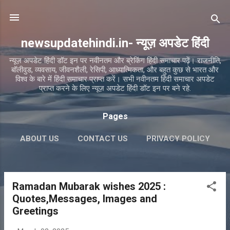
Skip to main content
newsupdatehindi.in- न्यूज़ अपडेट हिंदी
न्यूज़ अपडेट हिंदी डॉट इन पर नवीनतम और ब्रेकिंग हिंदी समाचार पढ़ें। राजनीति,
बॉलीवुड, व्यवसाय, जीवनशैली, रेसिपी, आध्यात्मिकता, और बहुत कुछ से भारत और
विश्व के बारे में हिंदी समाचार प्राप्त करें। सभी नवीनतम हिंदी समाचार अपडेट
प्राप्त करने के लिए न्यूज़ अपडेट हिंदी डॉट इन पर बने रहे.
Pages
ABOUT US
CONTACT US
PRIVACY POLICY
TERMS & CONDITIONS
MORE…
DISCLAIMER
Ramadan Mubarak wishes 2025 :
P
Quotes,Messages, Images and
o
Greetings
s
t