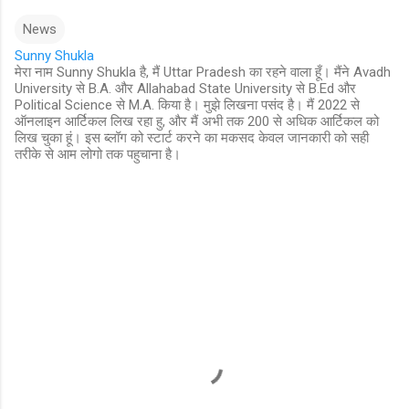
News
Sunny Shukla
मेरा नाम Sunny Shukla है, मैं Uttar Pradesh का रहने वाला हूँ। मैंने Avadh
University से B.A. और Allahabad State University से B.Ed और
Political Science से M.A. किया है। मुझे लिखना पसंद है। मैं 2022 से
ऑनलाइन आर्टिकल लिख रहा हु, और मैं अभी तक 200 से अधिक आर्टिकल को
लिख चुका हूं। इस ब्लॉग को स्टार्ट करने का मकसद केवल जानकारी को सही
तरीके से आम लोगो तक पहुचाना है।
C
o
m
m
e
n
t
s